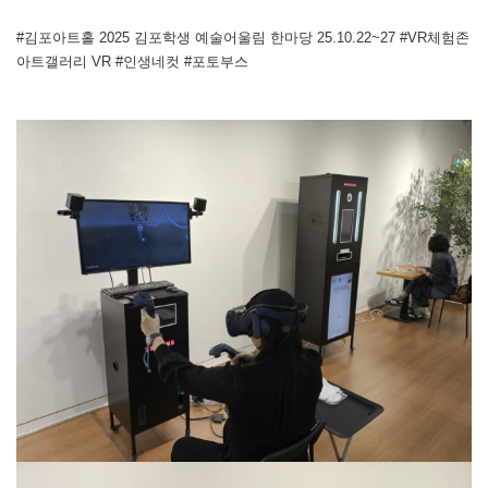
#김포아트홀 2025 김포학생 예술어울림 한마당 25.10.22~27 #VR체험존
아트갤러리 VR #인생네컷 #포토부스