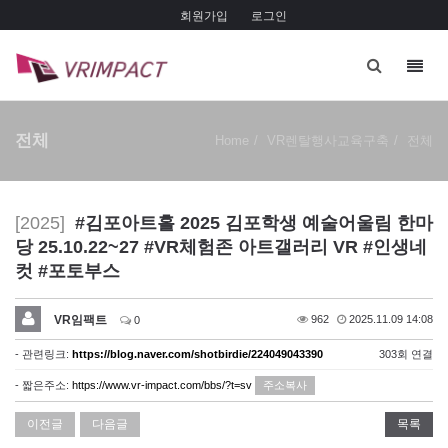
회원가입
로그인
Toggl
navig
전체
Home
VR렌탈행사교육구축
전체
[2025]
#김포아트홀 2025 김포학생 예술어울림 한마
당 25.10.22~27 #VR체험존 아트갤러리 VR #인생네
컷 #포토부스
VR임팩트
962
2025.11.09 14:08
0
- 관련링크:
https://blog.naver.com/shotbirdie/224049043390
303회 연결
- 짧은주소:
https://www.vr-impact.com/bbs/?t=sv
주소복사
이전글
다음글
목록