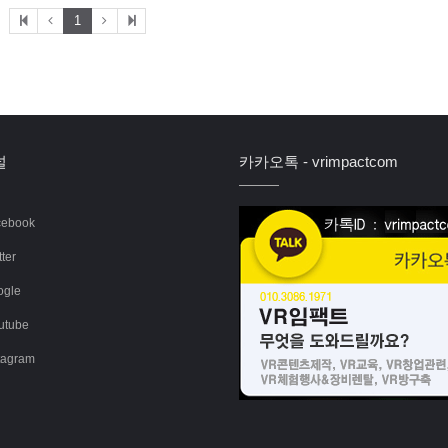
1
널
카카오톡 - vrimpactcom
ebook
ter
gle
utube
tagram