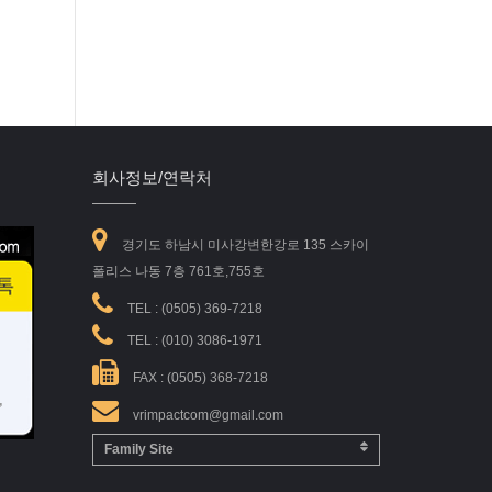
회사정보/연락처
경기도 하남시 미사강변한강로 135 스카이
폴리스 나동 7층 761호,755호
TEL :
(0505) 369-7218
TEL :
(010) 3086-1971
FAX : (0505) 368-7218
vrimpactcom@gmail.com
Family Site