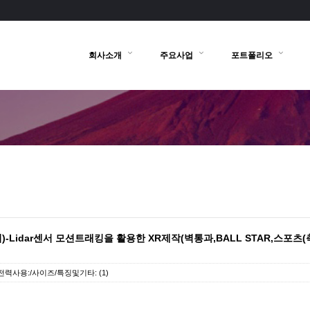
회사소개
주요사업
포트폴리오
-Lidar센서 모션트래킹을 활용한 XR제작(벽통과,BALL STAR,스포츠(
전력사용:/사이즈/특징및기타: (1)