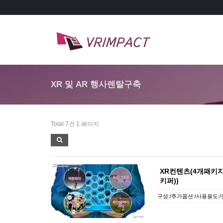
XR 및 AR 행사렌탈구축
Total 7건
1 페이지
XR컨텐츠(4개패키지)
키퍼))
구성:/추가옵션:/사용용도:/