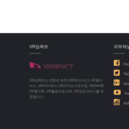
VR임팩트
외부채
Fac
Twit
VR임팩트는 컨텐츠 제작 (VR메이커스), VR웹서
Goo
비스, VR아카데미, VR라이브스트리밍, VRSHOP,
VR웹구축, VR활용진로교육, VR공공서비스를 제
Yo
공합니다
Ins