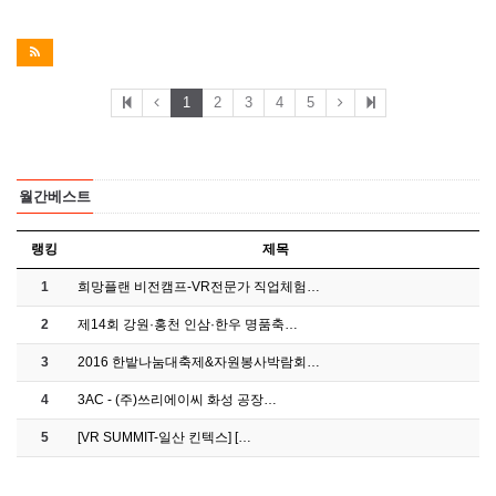
1
2
3
4
5
월간베스트
랭킹
제목
1
희망플랜 비전캠프-VR전문가 직업체험…
2
제14회 강원·홍천 인삼·한우 명품축…
3
2016 한밭나눔대축제&자원봉사박람회…
4
3AC - (주)쓰리에이씨 화성 공장…
5
[VR SUMMIT-일산 킨텍스] […