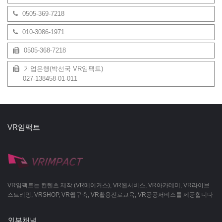
0505-369-7218
010-3086-1971
0505-368-7218
기업은행(박선국 VR임팩트)
027-138458-01-011
VR임팩트
VR임팩트는 컨텐츠 제작 (VR메이커스), VR웹서비스, VR아카데미, VR라이브
스트리밍, VRSHOP, VR웹구축, VR활용진로교육, VR공공서비스를 제공합니다
외부채널