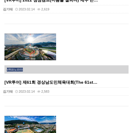
[VR투어] 2022 심심캠프(마음을 살피다) 제주 근…
김기태
2023.02.14
2,619
VR파노라마
[VR투어] 제61회 경상남도민체육대회(The 61st…
김기태
2023.02.14
2,583