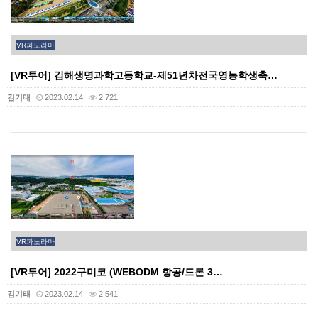
VR파노라마
[VR투어] 김해생명과학고등학교-제51년차전국영농학생축…
김기태
2023.02.14
2,721
VR파노라마
[VR투어] 2022구미코 (WEBODM 항공/드론 3…
김기태
2023.02.14
2,541