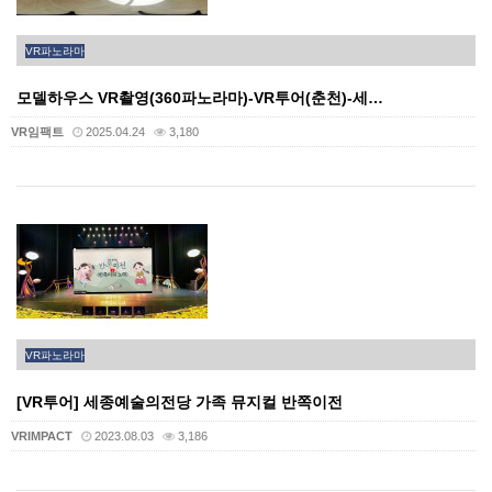
VR파노라마
모델하우스 VR촬영(360파노라마)-VR투어(춘천)-세…
VR임팩트
2025.04.24
3,180
VR파노라마
[VR투어] 세종예술의전당 가족 뮤지컬 반쪽이전
VRIMPACT
2023.08.03
3,186