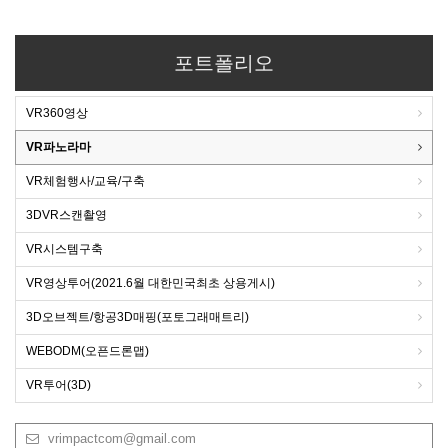
포트폴리오
VR360영상
VR파노라마
VR체험행사/교육/구축
3DVR스캔촬영
VR시스템구축
VR영상투어(2021.6월 대한민국최초 상용게시)
3D오브젝트/항공3D매핑(포토그래매트리)
WEBODM(오픈드론맵)
VR투어(3D)
vrimpactcom@gmail.com