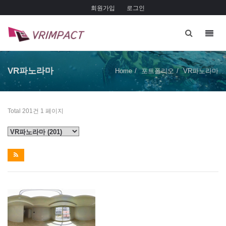
회원가입
로그인
Toggl
navig
VR파노라마
Home
포트폴리오
VR파노라마
Total 201건
1 페이지