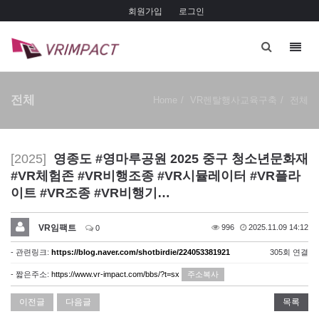
회원가입
로그인
Toggl
navig
전체
Home
VR렌탈행사교육구축
전체
[2025]
영종도 #영마루공원 2025 중구 청소년문화재
#VR체험존 #VR비행조종 #VR시뮬레이터 #VR플라
이트 #VR조종 #VR비행기…
VR임팩트
996
2025.11.09 14:12
0
- 관련링크:
https://blog.naver.com/shotbirdie/224053381921
305회 연결
- 짧은주소:
https://www.vr-impact.com/bbs/?t=sx
주소복사
이전글
다음글
목록