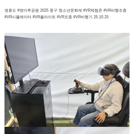
영종도 #영마루공원 2025 중구 청소년문화재 #VR체험존 #VR비행조종
#VR시뮬레이터 #VR플라이트 #VR조종 #VR비행기 25.10.25