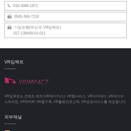
010-3086-1971
0505-368-7218
기업은행(박선국 VR임팩트)
027-138458-01-011
VR임팩트
VR임팩트는 컨텐츠 제작 (VR메이커스), VR웹서비스, VR아카데미, VR라이브
스트리밍, VRSHOP, VR웹구축, VR활용진로교육, VR공공서비스를 제공합니다
외부채널