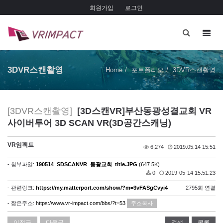
회원가입
로그인
Toggl
navig
3DVR스캔촬영
Home
포트폴리오
3DVR스캔촬영
[3DVR스캔촬영]
[3D스캔VR]부산동광성결교회 VR
사이버투어 3D SCAN VR(3D공간스캐닝)
VR임팩트
6,274
2019.05.14 15:51
- 첨부파일:
190514_SDSCANVR_동광교회_title.JPG
(647.5K)
0
2019-05-14 15:51:23
- 관련링크:
https://my.matterport.com/show/?m=3vFASgCvyi4
2795회 연결
- 짧은주소:
https://www.vr-impact.com/bbs/?t=53
주소복사
이전글
다음글
검색
목록