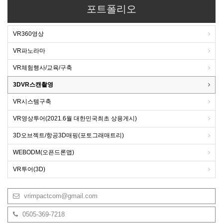
포트폴리오
VR360영상
VR파노라마
VR체험행사/교육/구축
3DVR스캔촬영
VR시스템구축
VR영상투어(2021.6월 대한민국최초 상용게시)
3D오브젝트/항공3D매핑(포토그래매트리)
WEBODM(오픈드론맵)
VR투어(3D)
vrimpactcom@gmail.com
0505-369-7218