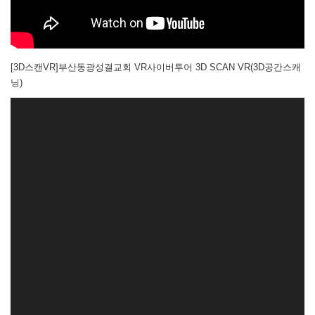
[3D스캔VR]부산동광성결교회 VR사이버투어 3D SCAN VR(3D공간스캐
닝)