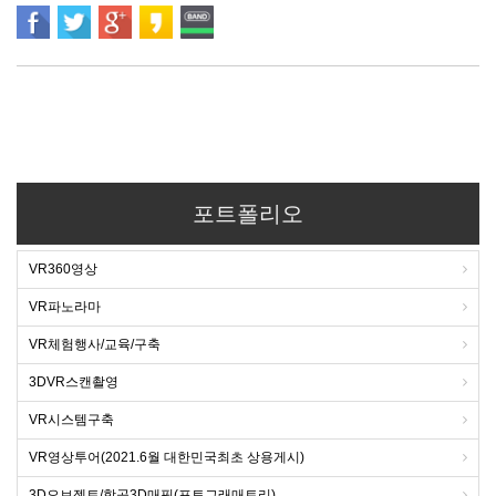
포트폴리오
VR360영상
VR파노라마
VR체험행사/교육/구축
3DVR스캔촬영
VR시스템구축
VR영상투어(2021.6월 대한민국최초 상용게시)
3D오브젝트/항공3D매핑(포토그래매트리)