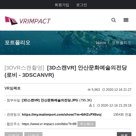
회원가입
로그인
Toggl
navig
포트폴리오
Home
포트폴리오
[3DVR스캔촬영]
[3D스캔VR] 안산문화예술의전당
(로비 - 3DSCANVR)
VR임팩트
5,963
2020.12.16 21:27
- 첨부파일:
[3D스캔VR] 안산문화예술의전당.JPG
(795.3K)
1
2020-12-16 21:29:18
- 관련링크:
https://my.matterport.com/show/?m=6iHZcPX6voj
1954회 연결
- 짧은주소:
https://www.vr-impact.com/bbs/?t=88
주소복사
이전글
다음글
목록