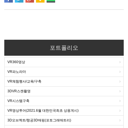
포트폴리오
VR360영상
VR파노라마
VR체험행사/교육/구축
3DVR스캔촬영
VR시스템구축
VR영상투어(2021.6월 대한민국최초 상용게시)
3D오브젝트/항공3D매핑(포토그래매트리)