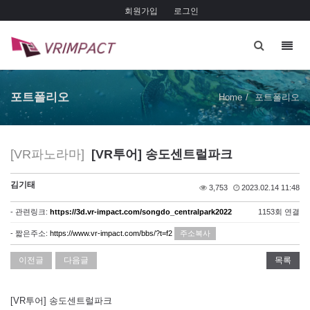
회원가입
로그인
Toggl
navig
포트폴리오
Home
포트폴리오
[VR파노라마]
[VR투어] 송도센트럴파크
김기태
3,753
2023.02.14 11:48
- 관련링크:
https://3d.vr-impact.com/songdo_centralpark2022
1153회 연결
- 짧은주소:
https://www.vr-impact.com/bbs/?t=f2
주소복사
이전글
다음글
목록
[VR투어] 송도센트럴파크