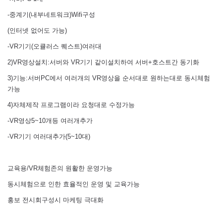
-중계기(내부네트워크)Wifi구성
(인터넷 없어도 가능)
-VR기기(오큘러스 퀘스트)여러대
2)VR영상설치:서버와 VR기기 같이설치하여 서버+호스트간 동기화
3)기능:서버PC에서 여러개의 VR영상을 순서대로 원하는대로 동시체험
가능
4)자체제작 프로그램이라 요청대로 수정가능
-VR영상5~10개등 여러개추가
-VR기기 여러대추가(5~10대)
교육용/VR체험존의 원활한 운영가능
동시체험으로 인한 효율적인 운영 및 교육가능
홍보 전시회구성시 마케팅 극대화