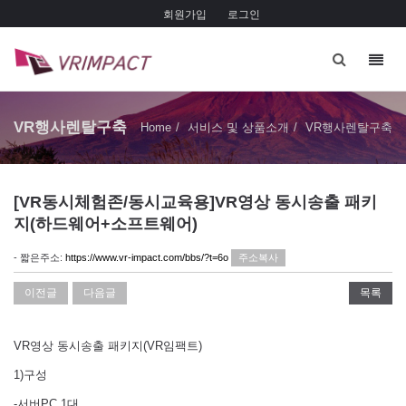
회원가입
로그인
Toggl
navig
VR행사렌탈구축
Home
서비스 및 상품소개
VR행사렌탈구축
[VR동시체험존/동시교육용]VR영상 동시송출 패키
지(하드웨어+소프트웨어)
- 짧은주소:
https://www.vr-impact.com/bbs/?t=6o
주소복사
이전글
다음글
목록
VR영상 동시송출 패키지(VR임팩트)
1)구성
-서버PC 1대