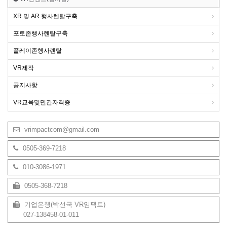
XR 및 AR 행사렌탈구축
포토존행사렌탈구축
플레이존행사렌탈
VR제작
공지사항
VR교육및민간자격증
vrimpactcom@gmail.com
0505-369-7218
010-3086-1971
0505-368-7218
기업은행(박선국 VR임팩트)
027-138458-01-011